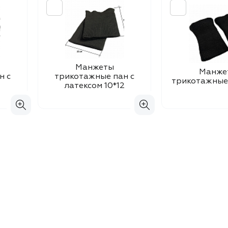
Манжеты
Манже
н с
трикотажные пан с
трикотажные 
латексом 10*12