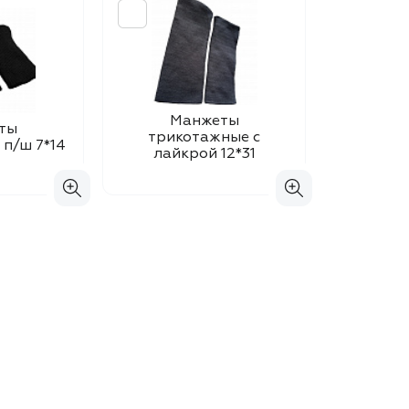
Манжеты
ты
трикотажные с
п/ш 7*14
лайкрой 12*31