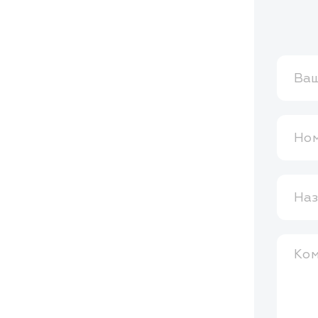
Ваш
Ном
Наз
Ко