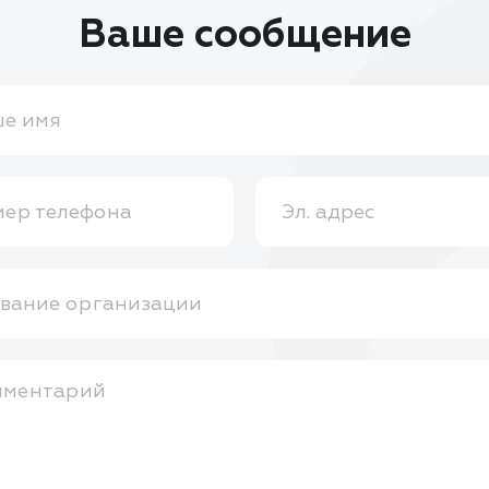
Ваше сообщение
е имя
ер телефона
Эл. адрес
вание организации
мментарий