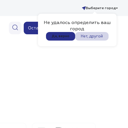
Выберите город
Не удалось определить ваш
Ваш заказ
Оставить заявку
0
город
Нет, другой
Да, верно