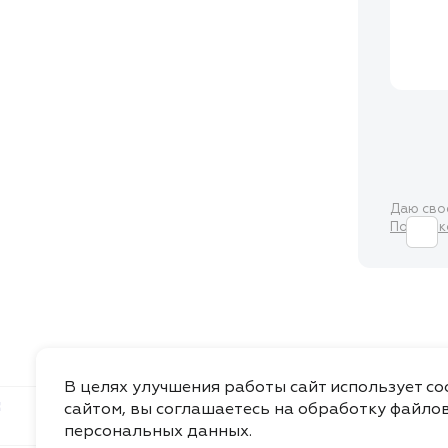
Даю св
Политик
В целях улучшения работы сайт использует c
сайтом, вы соглашаетесь на обработку файлов
Каталог
О Компании
Доставка
Видео
персональных данных
.