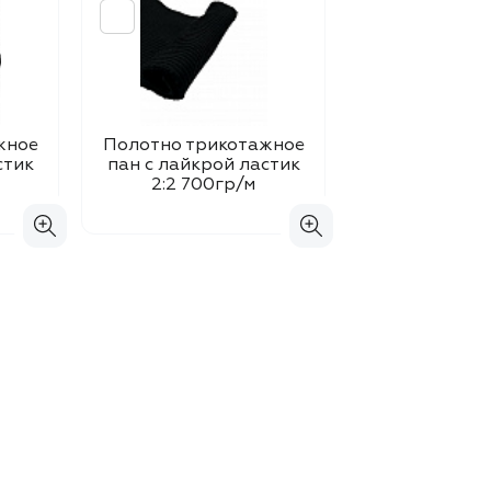
жное
Полотно трикотажное
стик
пан с лайкрой ластик
2:2 700гр/м