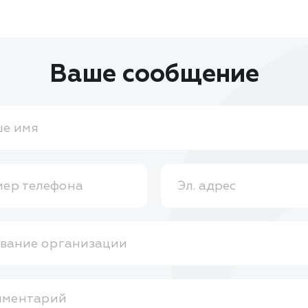
Ваше сообщение
е имя
ер телефона
Эл. адрес
вание организации
мментарий