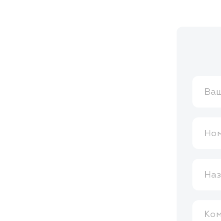
Ваш
Ном
Наз
Ко