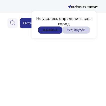
Выберите город
Не удалось определить ваш
Ваш заказ
Оставить заявку
0
город
Нет, другой
Да, верно