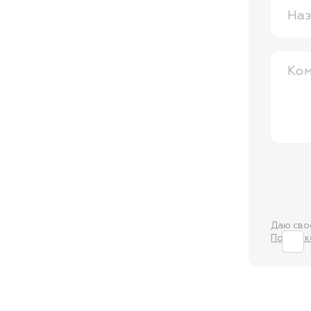
Наз
Ко
Даю св
Политик