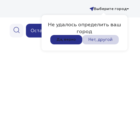
Выберите город
Не удалось определить ваш
Ваш заказ
Оставить заявку
0
город
Нет, другой
Да, верно