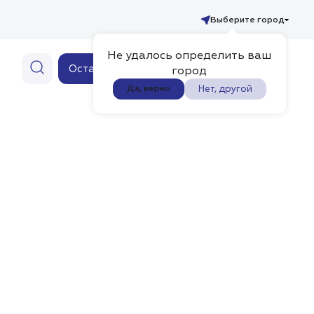
Выберите город
Не удалось определить ваш
Ваш заказ
Оставить заявку
0
город
Нет, другой
Да, верно