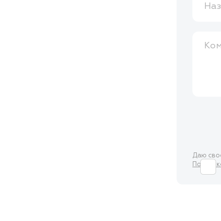
Наз
Ко
Даю св
Политик