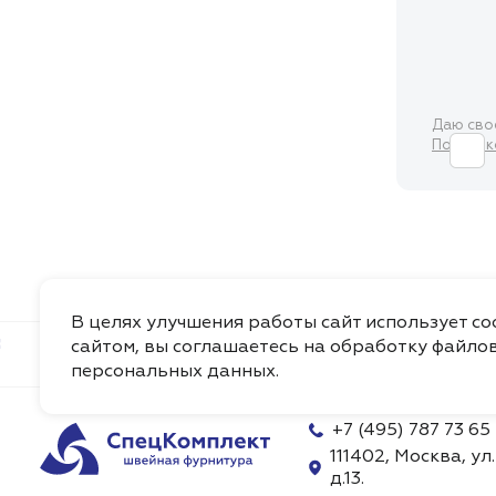
Даю св
Политик
В целях улучшения работы сайт использует c
сайтом, вы соглашаетесь на обработку файлов
Каталог
О Компании
Доставка
Видео
персональных данных
.
+7 (495) 787 73 65
111402, Москва, ул
д.13.