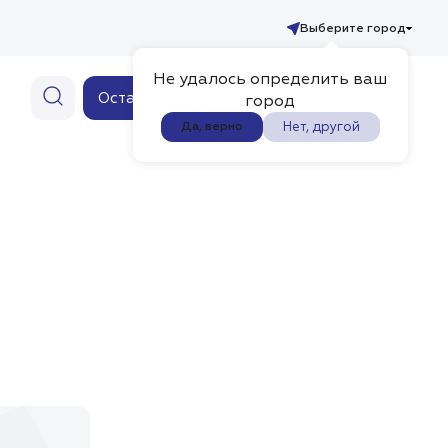
Выберите город
Не удалось определить ваш
Ваш заказ
Оставить заявку
0
город
Нет, другой
Да, верно