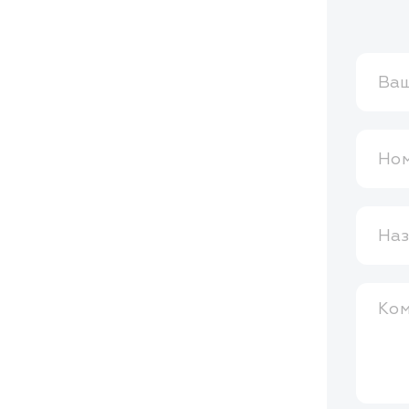
Ваш
Ном
Наз
Ко