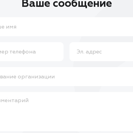
Ваше сообщение
е имя
ер телефона
Эл. адрес
вание организации
мментарий